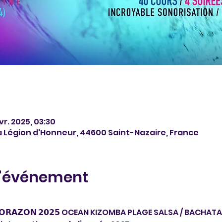
vr. 2025, 03:30
la Légion d'Honneur, 44600 Saint-Nazaire, France
l'événement
𝗜𝗞 𝗖𝗢𝗥𝗔𝗭𝗢𝗡 𝟮𝟬𝟮𝟱 OCEAN KIZOMBA PLAGE SALSA / BACHATA