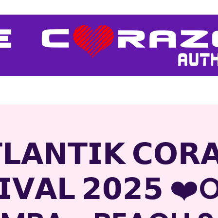
 festival
Cours de danse
DJ Corazon Coraçao
La Team 
𝗟𝗔𝗡𝗧𝗜𝗞 𝗖𝗢𝗥
𝗜𝗩𝗔𝗟 𝟮𝟬𝟮𝟱