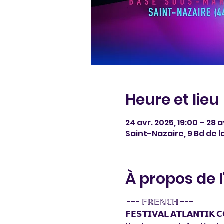
Heure et lieu
24 avr. 2025, 19:00 – 28 a
Saint-Nazaire, 9 Bd de 
À propos de 
 --- 𝔽ℝ𝔼ℕℂℍ --- 
𝗙𝗘𝗦𝗧𝗜𝗩𝗔𝗟 𝗔𝗧𝗟𝗔𝗡