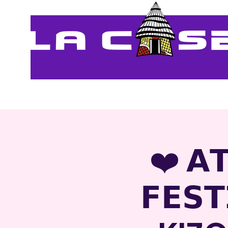
Accueil
Evénements
Atlantik
❤️ 𝗔
𝗙𝗘𝗦