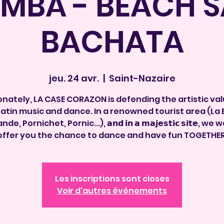
MBA - BEACH 
BACHATA
jeu. 24 avr.
  |  
Saint-Nazaire
onately, LA CASE CORAZON is defending the artistic val
Latin music and dance. In a renowned tourist area (La 
e, Pornichet, Pornic...), 𝗮𝗻𝗱 𝗶𝗻 𝗮 𝗺𝗮𝗷𝗲𝘀𝘁𝗶𝗰 𝘀𝗶𝘁𝗲, we
offer you the chance to dance and have fun TOGETHER
Les inscriptions sont closes
Voir d'autres événements