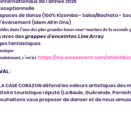
 internationaux de l’année 2025

 et exceptionnelle

d’espaces de danse (100% Kizomba - Salsa/Bachata - Soci
l’événement (Idem All In One)

𝐛𝐥𝐞𝐬 𝐝𝐚𝐧𝐬 𝐥’𝐮𝐧𝐞 𝐝𝐞𝐬 𝐩𝐥𝐮𝐬 𝐠𝐫𝐚𝐧𝐝𝐞𝐬 𝐛𝐚𝐬𝐞𝐬 𝐬𝐨𝐮𝐬-𝐦𝐚𝐫𝐢𝐧𝐞𝐬 𝐝𝐞 𝐥𝐚 𝐬𝐞𝐜𝐨𝐧𝐝𝐞 
𝙜𝙧𝙖𝙥𝙥𝙚𝙨 𝙙’𝙚𝙣𝙘𝙚𝙞𝙣𝙩𝙚𝙨 𝙇𝙞𝙣𝙚 𝘼𝙧𝙧𝙖𝙮

ges fantastiques

 𝐮𝐧𝐢𝐪𝐮𝐞
𝐢𝐧𝐭𝐞𝐧𝐚𝐧𝐭, 𝐜’𝐞𝐬𝐭 𝐢𝐜𝐢  
https://my.weezevent.com/atlantikc
𝗔𝗟 :

A CASE CORAZON défend les valeurs artistiques des m
ritoire touristique réputé (La Baule, Guérande, Pornichet
souhaitons vous proposer de danser et de nous amuse