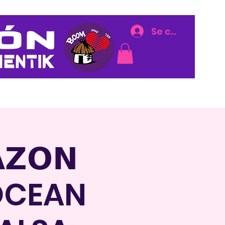
Se connecter
Corazon
More
𝗭𝗢𝗡
 ❤️OCEAN