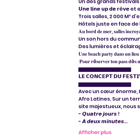
Un des grands festivals
𝗨𝗻𝗲 𝗹𝗶𝗻𝗲 𝘂𝗽 𝗱𝗲 𝗿ê𝘃
Trois salles, 2 000 M² 
Hôtels juste en face de 
𝐀𝐮 𝐛𝐨𝐫𝐝 𝐝𝐞 𝐦𝐞𝐫, 𝐬𝐚𝐥𝐥𝐞𝐬 𝐢𝐧𝐜𝐫𝐨𝐲
Un son hors du commun avec des 
Des lumières et éclaira
𝐔𝐧𝐞 𝐛𝐞𝐚𝐜𝐡 𝐩𝐚𝐫𝐭𝐲 𝐝𝐚𝐧𝐬 𝐮𝐧 𝐥𝐢𝐞𝐮
 𝐏𝐨𝐮𝐫 𝐫é𝐬𝐞𝐫𝐯𝐞𝐫 𝐭𝐨𝐧 𝐩𝐚𝐬𝐬 𝐝è𝐬 𝐦𝐚
▆▆▆▆▆▆▆▆▆▆▆▆▆▆

𝗟𝗘 𝗖𝗢𝗡𝗖𝗘𝗣𝗧 𝗗𝗨 𝗙𝗘𝗦𝗧𝗜
▆▆▆▆▆▆▆▆▆▆▆▆▆▆

Avec un cœur énorme, L
Afro Latines. Sur un ter
site majestueux, nous 
- 𝙌𝙪𝙖𝙩𝙧𝙚 𝙟𝙤𝙪𝙧𝙨 !

- 𝘼 𝙙𝙚𝙪𝙭 𝙢𝙞𝙣𝙪𝙩𝙚𝙨…
Afficher plus