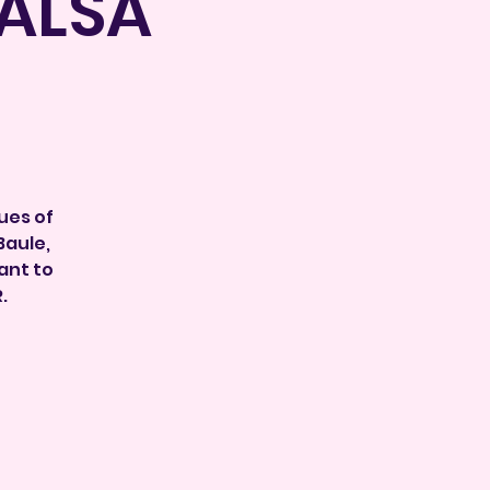
SALSA
ues of
Baule,
 want to
.