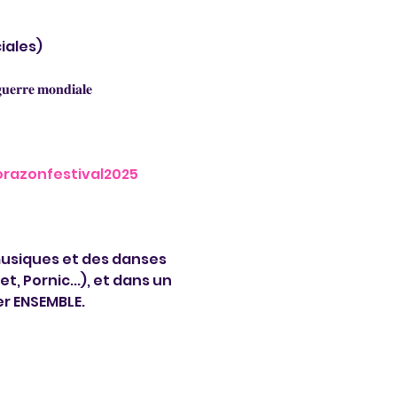
ales)

𝐮𝐞𝐫𝐫𝐞 𝐦𝐨𝐧𝐝𝐢𝐚𝐥𝐞

orazonfestival2025
usiques et des danses 
, Pornic...), et dans un 
r ENSEMBLE.