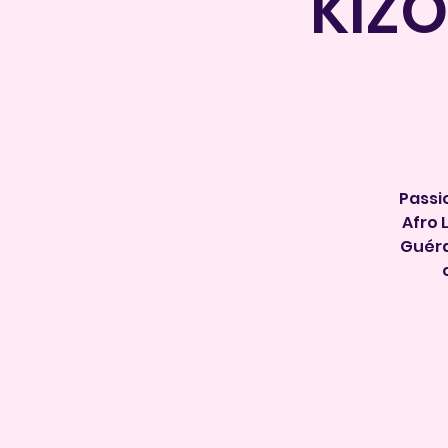
KIZO
Passi
Afro 
Guérand