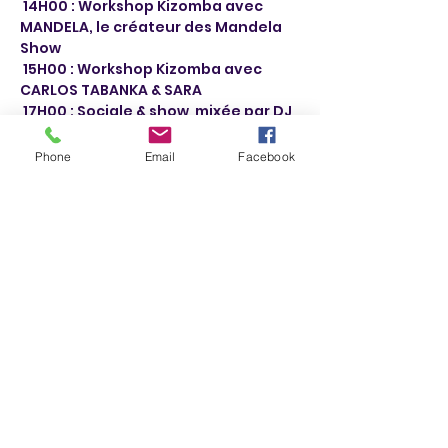
 14H00 : Workshop Kizomba avec 
MANDELA, le créateur des Mandela 
Show

 15H00 : Workshop Kizomba avec 
CARLOS TABANKA & SARA

 17H00 : Sociale & show  mixée par DJ 
ANGELO, DJ BAKONGO & DJ CORAZON 
CORAÇÃO

Phone
Email
Facebook
 19H30 --> Eat ton Trip'

 20H30 : Workshop Kizomba avec 
CARLOS TABANKA & SARA

 22H00 – 4H15 : Grande soirée 
Kizomba avec 

 DJ BAKONGO 

 DJ ANGELO 

 DJ CORAZON CORAÇÃO 

 Animations et show (au sens tradi 
angolais) par Carlos, Bakongo, 
Mandela...
 Taxis Dancers, only for you miss

 Parking gratuit éclairé

 Vestiaire surveillé (1 €…