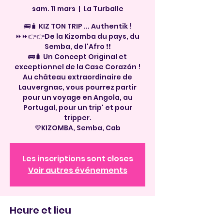
sam. 11 mars
  |  
La Turballe
🚌🧳 KIZ TON TRIP ... Authentik !
⏩⏩👉👉De la Kizomba du pays, du
Semba, de l'Afro ❗❗
🚌🧳 Un Concept Original et
exceptionnel de la Case Corazón !
Au château extraordinaire de
Lauvergnac, vous pourrez partir
pour un voyage en Angola, au
Portugal, pour un trip' et pour
tripper.
💜KIZOMBA, Semba, Cab
Les inscriptions sont closes
Voir autres événements
Heure et lieu