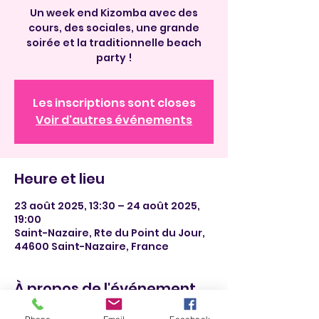
Un week end Kizomba avec des
cours, des sociales, une grande
soirée et la traditionnelle beach
party !
Les inscriptions sont closes
Voir d'autres événements
Heure et lieu
23 août 2025, 13:30 – 24 août 2025,
19:00
Saint-Nazaire, Rte du Point du Jour,
44600 Saint-Nazaire, France
À propos de l'événement
KIZ TA LIFE, Un événement toujours 